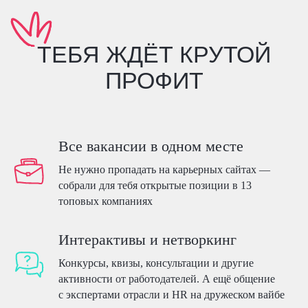
ЗАБРАТЬ ВСЕ БОНУСЫ
Все вакансии в одном месте
А ЕЩЁ
Не нужно пропадать на карьерных сайтах —
ТЫ ВЫБИРАЕШЬ,
собрали для тебя открытые позиции в 13
топовых компаниях
ЧЕМ ЗАНЯТЬСЯ
Интерактивы и нетворкинг
Кликай на карточки,
чтобы узнать больше!
Конкурсы, квизы, консультации и другие
активности от работодателей. А ещё общение
с экспертами отрасли и HR на дружеском вайбе