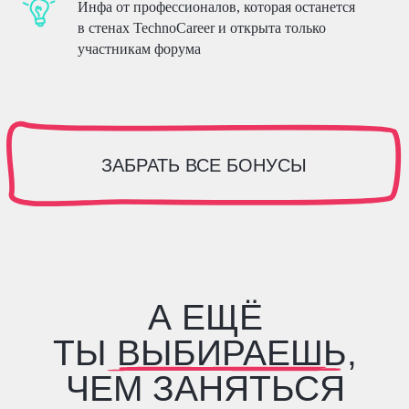
Инфа от профессионалов, которая останется
Поучаствуй в активностях
в стенах TechnoCareer и открыта только
от работодателей — получи мерч
участникам форума
и другие призы
РЕГИСТРИРУЮСЬ
С ДРУЗЬЯМИ ЕЩЁ
ВЕСЕЛЕЕ!
ЗОВИ ИХ И ПОЛУЧАЙ
ПОДАРКИ
Q