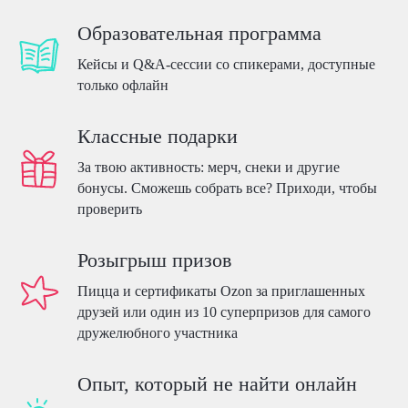
РАЗВИВАТЬСЯ
Задай вопросы спикерам — прокачай
навыки
Образовательная программа
если хочешь прокачать
Пообщайся с HR — получи преимущество
карьеру на максимум
Кейсы и Q&A-сессии со спикерами, доступные
при отборе
только офлайн
Пройди карьерные консультации
от HR — получи лайфхаки
для поиска работы
Классные подарки
За твою активность: мерч, снеки и другие
Реши кейсы от компаний —
ПРАКТИКОВАТЬСЯ
бонусы. Сможешь собрать все? Приходи, чтобы
тренируй свои скиллы
проверить
если хочешь потренировать скиллы
Создай идеальное резюме —
на практических задачах
сможешь выделиться среди
кандидатов
Розыгрыш призов
Подай заявку на стажировку — чтобы
получить карьеру мечты
Пицца и сертификаты Ozon за приглашенных
друзей или один из 10 суперпризов для самого
дружелюбного участника
Отдохни в лаунж-зоне
ЧИЛЛИТЬ
Опыт, который не найти онлайн
Пообщайся с будущими
если хочешь совместить
коллегами и HR, как с друзьями
приятное с полезным