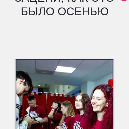
A
F
U