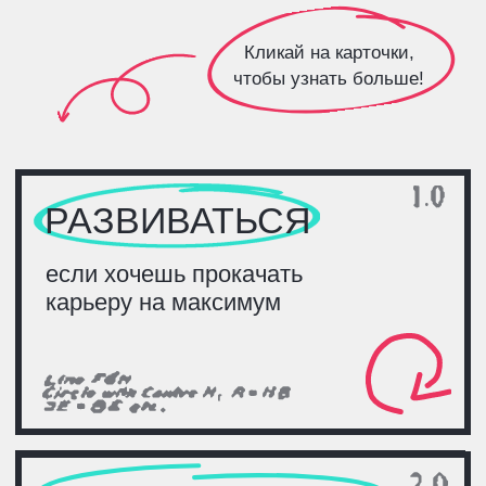
1
Зарегистрируйся
на этом сайте
Заполни
короткую форму
и жди
письмо-подтверждение с твоим
билетом*
2
Пригласи друзей
по уникальной ссылке
Вместе с билетом придёт
индивидуальная ссылка. Проси
зарегистрироваться друзей
и знакомых только по ней. Каждый,
кто придёт на TechnoCareer,
засчитается приглашённым**