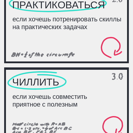
3
Получи
призы
Приводи друзей на форум — получи
сертификат Ozon и пиццу на всю
компанию. Сможешь привести
больше всех друзей — выиграешь
суперприз!
U
H
БОЛЬШЕ ДРУЗЕЙ —
БОЛЬШЕ ПОДАРКОВ
Пригласишь и придёшь