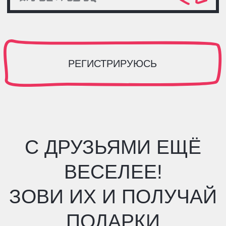
на форум с
3+ друзьями
—
угостим сочной пиццей
А если придут
5+ друзей
—
получишь сертификат Ozon
на 1000 рублей и две пиццы
на всю компанию
Сможешь привести
больше всех
друзей
— выберешь один из 10
суперпризов!